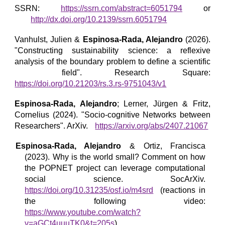
SSRN:
https://ssrn.com/abstract=6051794
or
http://dx.doi.org/10.2139/ssrn.6051794
Vanhulst, Julien &
Espinosa-Rada, Alejandro
(2026).
"
Constructing sustainability science: a reflexive
analysis of the boundary problem to define a scientific
field
".
Research Square
:
https://doi.org/10.21203/rs.3.rs-9751043/v1
Espinosa-Rada, Alejandro
; Lerner, Jürgen & Fritz,
Cornelius (2024). "Socio-cognitive Networks between
Researchers". ArXiv.
https://arxiv.org/abs/2407.21067
Espinosa-Rada, Alejandro
& Ortiz, Francisca
(202
3
). Why is the world small? Comment on how
the POPNET project can leverage computational
social science. SocArXiv.
https://doi.org/10.31235/osf.io/m4srd
(reactions in
the following video:
https://www.youtube.com/watch?
v=aGCt4uuuTK0&t=205s
)
.