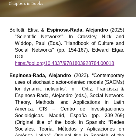
Chapters in Books
Bellotti, E
lisa &
Espinosa-Rada, A
lejandro
(
2025
)
"Scientific Networks". In Crossley, Nick and
Widdop, Paul (Eds.). "Handbook of Culture and
Social Networks" (pp. 154-167). Edward Elgar.
DOI:
https://doi.org/10.4337/9781803928784.00018
Espinosa-Rada, Alejandro
(
2023
). “
Contemporary
uses of stochastic actor-oriented models (SAOMs)
for dynamic networks
”. In: Ortiz, Francisca &
Espinosa-Rada, Alejandro (eds.), Social Network.
Theory, Methods, and Applications in Latin
America. CIS – Centro de Investigaciones
Sociológicas. Madrid, España
(pp. 239-269)
(Original title of the book in Spanish: “Redes
Sociales. Teoría, Métodos y Aplicaciones en
América Latina”; Original title in Spanish of the