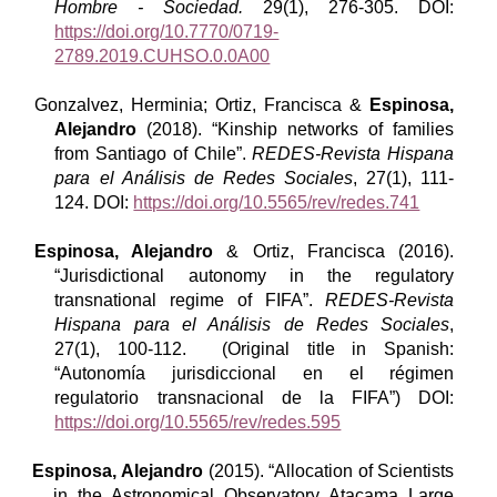
Hombre - Sociedad.
29(1), 276-305. DOI:
https://doi.org/10.7770/0719-
2789.2019.CUHSO.0.0A00
Gonzalvez, Herminia; Ortiz, Francisca &
Espinosa,
Alejandro
(2018). “Kinship networks of families
from Santiago of Chile”.
REDES-Revista Hispana
para el Análisis de Redes Sociales
, 27(1), 111-
124.
DOI:
https://doi.org/10.5565/rev/redes.741
Espinosa, Alejandro
& Ortiz, Francisca (2016).
“Jurisdictional autonomy in the regulatory
transnational regime of FIFA”.
REDES-Revista
Hispana para el Análisis de Redes Sociales
,
27(1), 100-112.
(Original title in Spanish:
“Autonomía jurisdiccional en el régimen
regulatorio transnacional de la FIFA”) DOI:
https://doi.org/10.5565/rev/redes.595
Espinosa, Alejandro
(2015). “Allocation of Scientists
in the Astronomical Observatory Atacama Large