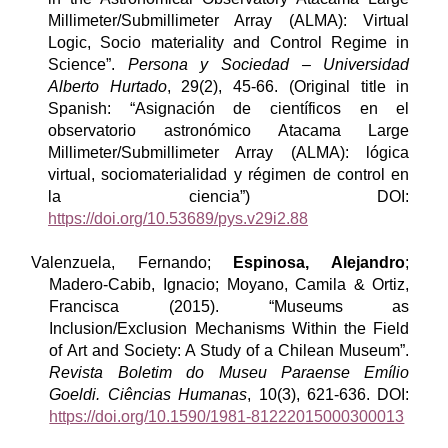
Millimeter/Submillimeter Array (ALMA): Virtual
Logic, Socio materiality and Control Regime in
Science”.
Persona y Sociedad – Universidad
Alberto Hurtado
, 29(2), 45-66. (Original title in
Spanish: “Asignación de científicos en el
observatorio astronómico Atacama Large
Millimeter/Submillimeter Array (ALMA): lógica
virtual, sociomaterialidad y régimen de control en
la ciencia”) DOI:
https://doi.org/10.53689/pys.v29i2.88
Valenzuela, Fernando;
Espinosa, Alejandro
;
Madero-Cabib, Ignacio; Moyano, Camila & Ortiz,
Francisca (2015). “Museums as
Inclusion/Exclusion Mechanisms Within the Field
of Art and Society: A Study of a Chilean Museum”.
Revista Boletim do Museu Paraense Emílio
Goeldi. Ciências Humanas
, 10(3), 621-636. DOI:
https://doi.org/10.1590/1981-81222015000300013