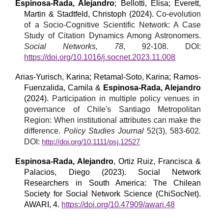
Espinosa-Rada, Alejandro
; Bellotti, Elisa; Everett,
Martin & Stadtfeld, Christoph
(2024).
Co-evolution
of a Socio-Cognitive Scientific Network: A Case
Study of Citation Dynamics Among Astronomers
.
Social Networks, 78
, 92-108. DOI:
https://doi.org/10.1016/j.socnet.2023.11.008
Arias-Yurisch, Karina; Retamal-Soto, Karina; Ramos-
Fuenzalida, Camila &
Espinosa-Rada, Alejandro
(2024).
Participation in multiple policy venues in
governance of Chile's Santiago Metropolitan
Region: When institutional attributes can make the
difference.
Policy Studies Journal
52(3), 583-602
.
DOI:
http://doi.org/10.1111/psj.12527
Espinosa-Rada, Alejandro
, Ortiz Ruiz, Francisca &
Palacios, Diego (2023). Social Network
Researchers in South America: The Chilean
Society for Social Network Science (ChiSocNet).
AWARI, 4.
https://doi.org/10.47909/awari.48