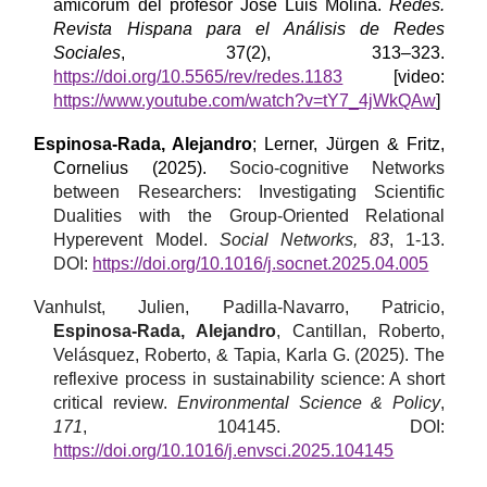
amicorum del profesor José Luis Molina.
Redes.
Revista Hispana para el Análisis de Redes
Sociales
, 37(2), 313–323.
https://doi.org/10.5565/rev/redes.1183
[video:
https://www.youtube.com/watch?v=tY7_4jWkQAw
]
Espinosa-Rada, Alejandro
;
Lerner, Jürgen
&
Fritz
,
C
ornelius
(202
5
).
Socio-cognitive Networks
between Researchers: Investigating Scientific
Dualities with the Group-Oriented Relational
Hyperevent Model
.
Social Networks,
83
,
1
-
13
.
DOI:
https://doi.org/10.1016/j.socnet.2025.04.005
Vanhulst, Julien, Padilla-Navarro, Patricio,
Espinosa-Rada, Alejandro
, Cantillan, Roberto,
Velásquez, Roberto, & Tapia, Karla G. (2025). The
reflexive process in sustainability science: A short
critical review.
Environmental Science & Policy
,
171
, 104145. DOI:
https://doi.org/10.1016/j.envsci.2025.104145