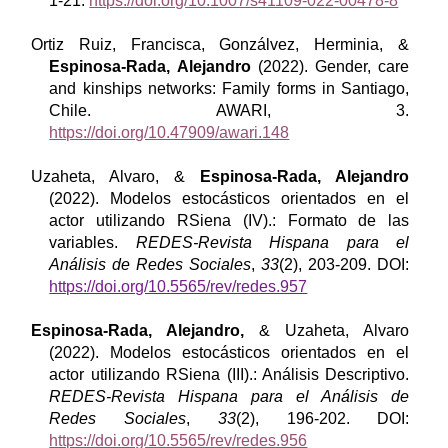
1-21.
https://doi.org/10.1007/s41109-022-00478-8
Ortiz Ruiz, Francisca, Gonzálvez, Herminia, &
Espinosa-Rada, Alejandro
(2022). Gender, care
and kinships networks: Family forms in Santiago,
Chile. AWARI, 3.
https://doi.org/10.47909/awari.148
Uzaheta, Alvaro, &
Espinosa-Rada, Alejandro
(2022). Modelos estocásticos orientados en el
actor utilizando RSiena (IV).: Formato de las
variables.
REDES-Revista Hispana para el
Análisis de Redes Sociales
,
33
(2), 203-209. DOI:
https://doi.org/10.5565/rev/redes.957
Espinosa-Rada, Alejandro,
& Uzaheta, Alvaro
(2022). Modelos estocásticos orientados en el
actor utilizando RSiena (III).: Análisis Descriptivo.
REDES-Revista Hispana para el Análisis de
Redes Sociales
,
33
(2), 196-202. DOI:
https://doi.org/10.5565/rev/redes.956