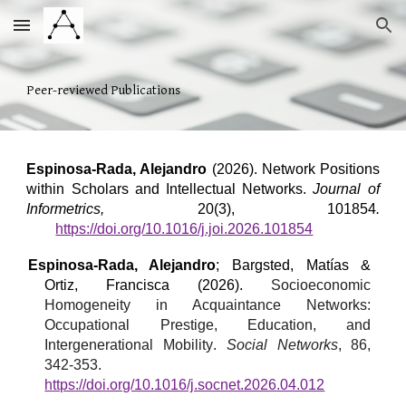
Skip to main content
Skip to navigation
Peer-reviewed Publications
Espinosa-Rada, Alejandro
(2026).
Network Positions
within Scholars and Intellectual Networks.
Journal of
Informetrics,
20(3), 101854
.
https://doi.org/10.1016/j.joi.2026.101854
Espinosa-Rada, Alejandro
;
Bargsted, Matías
&
Ortiz
,
Francisca
(
2026
).
Socioeconomic
Homogeneity in Acquaintance Networks:
Occupational Prestige, Education, and
Intergenerational Mobility
.
Social Networks
, 86
,
342-353.
https://doi.org/10.1016/j.socnet.2026.04.012