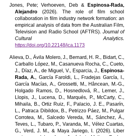
Jones, Pete; Verhoeven, Deb &
Espinosa-Rada,
Alejandro
(
2026
). The role of film school
collaboration in film industry network formation: an
empirical analysis of data from the Australian Film,
Television and Radio School (AFTRS).
Journal of
Cultural Analytics.
https://doi.org/10.22148/jca.1173
Alieva, D., Ávila Molero, J., Bernard, H. R., Bidart, C.,
Carballo López, M., Casanueva Rocha, C., Cueto,
J., Díaz, A., de Miguel, V., Esparcia, J.,
Espinosa-
Rada, A.
, García Faroldi, L., Fradejas García, I.,
García Macías, A., Grossetti, M., Hâncean, M.-G.,
Holgado Ramos, D., Hosnedlová, R., Lerner, J.,
Llopis, J., Lucena, D., Marqués, P., McCarty, C.,
Mihaila, B., Ortiz Ruiz, F., Palacio, J. E., Pasarín,
L., Patraca Dibildox, B., Petrizzo Páez, M., Pulgar
Corrotea, M., Salcedo Vereda, M., Sánchez, Á.,
Teves, L., Tubaro, P., Varanda, M., Vélez Cuartas,
G., Verd, J. M., & Maya Jariego, I. (2026). Liber